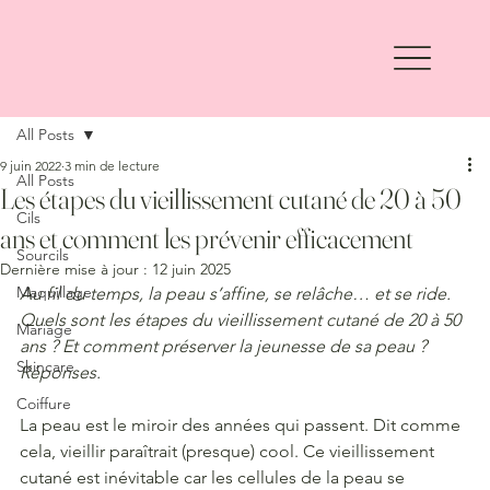
All Posts
9 juin 2022
3 min de lecture
All Posts
Les étapes du vieillissement cutané de 20 à 50
Cils
ans et comment les prévenir efficacement
Sourcils
Dernière mise à jour :
12 juin 2025
Maquillage
Au fil du temps, la peau s’affine, se relâche… et se ride. 
Quels sont les étapes du vieillissement cutané de 20 à 50 
Mariage
ans ? Et comment préserver la jeunesse de sa peau ? 
Skincare
Réponses.
Coiffure
La peau est le miroir des années qui passent. Dit comme 
cela, vieillir paraîtrait (presque) cool. Ce vieillissement 
cutané est inévitable car les cellules de la peau se 