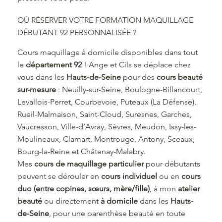
OÙ RÉSERVER VOTRE FORMATION MAQUILLAGE
DÉBUTANT 92 PERSONNALISÉE ?
Cours maquillage à domicile disponibles dans tout
le
département 92
! Ange et Cils se déplace chez
vous dans les
Hauts-de-Seine
pour des
cours beauté
sur-mesure
: Neuilly-sur-Seine, Boulogne-Billancourt,
Levallois-Perret, Courbevoie, Puteaux (La Défense),
Rueil-Malmaison, Saint-Cloud, Suresnes, Garches,
Vaucresson, Ville-d’Avray, Sèvres, Meudon, Issy-les-
Moulineaux, Clamart, Montrouge, Antony, Sceaux,
Bourg-la-Reine et Châtenay-Malabry.
Mes
cours de maquillage particulier
pour débutants
peuvent se dérouler en
cours individuel
ou en
cours
duo (entre copines, sœurs, mère/fille)
, à mon
atelier
beauté
ou directement
à domicile
dans les
Hauts-
de-Seine
, pour une parenthèse beauté en toute