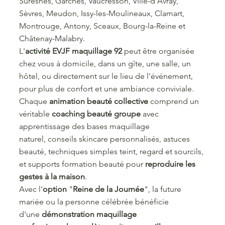
Suresnes, Garches, Vaucresson, Ville-d’Avray,
Sèvres, Meudon, Issy-les-Moulineaux, Clamart,
Montrouge, Antony, Sceaux, Bourg-la-Reine et
Châtenay-Malabry.
L'
activité EVJF maquillage 92
peut être organisée
chez vous à domicile, dans un gîte, une salle, un
hôtel, ou directement sur le lieu de l'événement,
pour plus de confort et une ambiance conviviale.
Chaque
animation beauté collective
comprend un
véritable
coaching beauté groupe
avec
apprentissage des bases maquillage
naturel, conseils skincare personnalisés, astuces
beauté, techniques simples teint, regard et sourcils,
et supports formation beauté pour
reproduire les
gestes à la maison
.
Avec l'
option
"
Reine de la Journée
", la future
mariée ou la personne célébrée bénéficie
d'une
démonstration maquillage