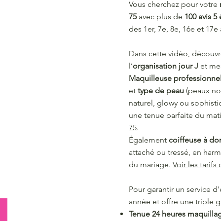
Vous cherchez pour votre
75
avec plus de
100 avis 5 
des 1er, 7e, 8e, 16e et 17
Dans cette vidéo, découv
l’
organisation jour J
et m
Maquilleuse professionne
et
type de peau
(peaux no
naturel, glowy ou sophist
une tenue parfaite du mati
75
.
Également
coiffeuse à do
attaché ou tressé, en harm
du mariage.
Voir les tarif
Pour garantir un service d
année et offre une triple g
Tenue 24 heures maquillag