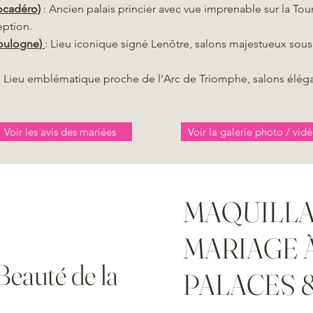
rocadéro)
: Ancien palais princier avec vue imprenable sur la Tou
eption.
Boulogne)
: Lieu iconique signé Lenôtre, salons majestueux sous
: Lieu emblématique proche de l'Arc de Triomphe, salons élég
Voir les avis des mariées
Voir la galerie photo / vid
MAQUILLA
MARIAGE 
Beauté de la
PALACES &