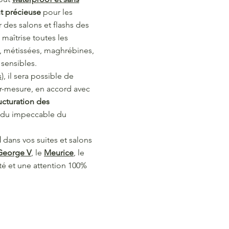
nt précieuse
pour les
 des salons et flashs des
maîtrise toutes les
s, métissées, maghrébines,
 sensibles.
s)
, il sera possible de
r-mesure, en accord avec
ucturation des
endu impeccable du
l
dans vos suites et salons
George V
, le
Meurice
, le
té et une attention 100%