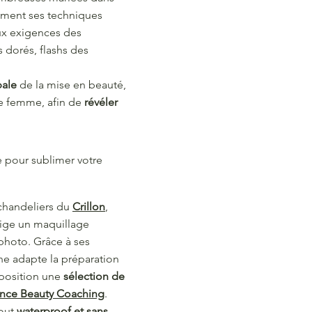
rement ses techniques
ux exigences des
 dorés, flashs des
bale
de la mise en beauté,
ue femme, afin de
révéler
 pour sublimer votre
— chandeliers du
Crillon
,
ge un maquillage
photo. Grâce à ses
ne adapte la préparation
sposition une
sélection de
ence Beauty Coaching
.
tout
waterproof et sans