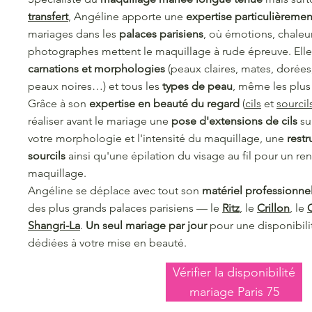
transfert
, Angéline apporte une
expertise particulièreme
mariages dans les
palaces parisiens
, où émotions, chaleur
photographes mettent le maquillage à rude épreuve. Elle 
carnations et morphologies
(peaux claires, mates, dorée
peaux noires…) et tous les
types de peau
, même les plus
Grâce à son
expertise en beauté du regard
(
cils
et
sourcil
réaliser avant le mariage une
pose d'extensions de cils
su
votre morphologie et l'intensité du maquillage, une
restr
sourcils
ainsi qu'une épilation du visage au fil pour un r
maquillage.
Angéline se déplace avec tout son
matériel professionne
des plus grands palaces parisiens — le
Ritz
, le
Crillon
, le
Shangri-La
.
Un seul mariage par jour
pour une disponibili
dédiées à votre mise en beauté.
Vérifier la disponibilité
mariage Paris 75