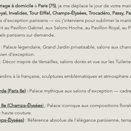
riage à domicile
à
Paris (75)
, je me déplace le jour de votre ma
Royal, Invalides, Tour Eiffel, Champs-Élysées, Trocadéro, Passy,
s d'exception parisiens — où j'interviens pour sublimer la mari
t au Pavillon Gabriel, aux Salons Hoche, au Pavillon Royal, au 
tels parisiens sur demande.
: Palace légendaire, Grand Jardin privatisable, salons aux chan
sien d'exception.
: Décor inspiré de Versailles, salons dorés et vue sur les Tuile
ardins à la française, sculptures emblématiques et atmosphère 
de (Paris 8e)
:
Palace mythique aux salons d'exception — cadre 
 8e (Champs-Élysées
)
: Palace iconique aux compositions flora
e haute couture.
mps-Élysées)
: Référence absolue de l'élégance parisienne, terra