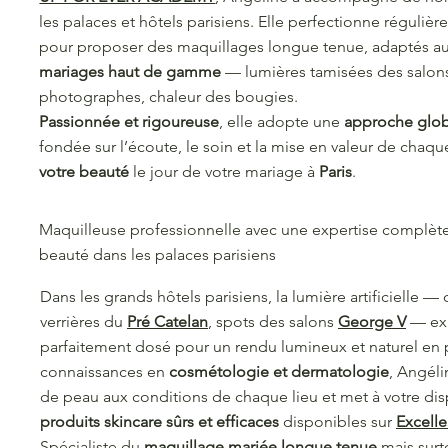
les palaces et hôtels parisiens. Elle perfectionne réguliè
pour proposer des maquillages longue tenue, adaptés a
mariages haut de gamme
— lumières tamisées des salons
photographes, chaleur des bougies.
Passionnée et rigoureuse
, elle adopte une
approche glo
fondée sur l’écoute, le soin et la mise en valeur de chaq
votre beauté
le jour de votre mariage à
Paris
.
Maquilleuse professionnelle avec une expertise complète
beauté dans les palaces parisiens
Dans les grands hôtels parisiens, la lumière artificielle 
verrières du
Pré Catelan
, spots des salons
George V
— exi
parfaitement dosé pour un rendu lumineux et naturel en 
connaissances en
cosmétologie et dermatologie
, Angéli
de peau aux conditions de chaque lieu et met à votre di
produits skincare sûrs et efficaces
disponibles sur
Excell
Spécialiste du
maquillage mariée longue tenue
mais sur