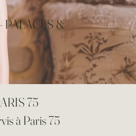
— PALACES &
ARIS 75
vis à Paris 75