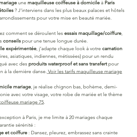
mariage
une
maquilleuse coiffeuse à domicile
à
Paris
étoiles
? J'interviens dans les plus beaux palaces et hôtels
e arrondissements pour votre mise en beauté mariée.
rez comment se déroulent les
essais maquillage/coiffure
,
es
conseils
pour une tenue longue durée.
lle expérimentée
, j’adapte chaque look à votre
carnation
ires, asiatiques, indiennes, métissées) pour un rendu
iqué avec des
produits waterproof et sans transfert
pour
n à la dernière danse.
Voir les tarifs maquilleuse mariage
micile mariage
, je réalise chignon bas, bohème, demi-
onie avec votre visage, votre robe de mariée et le thème
s coiffeuse mariage 75
.
'exception à Paris, je me limite à 20 mariages chaque
arantie sérénité :
e et coiffure
: Dansez, pleurez, embrassez sans crainte