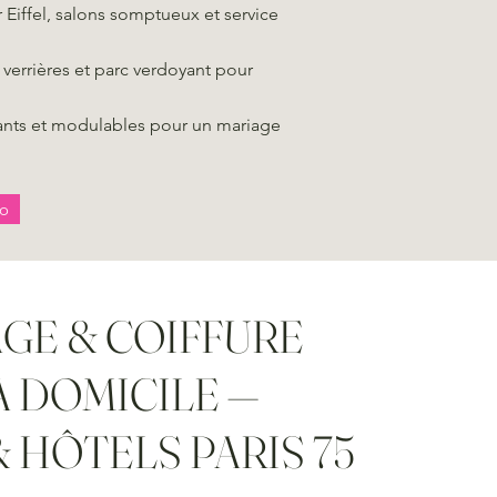
r Eiffel, salons somptueux et service
 verrières et parc verdoyant pour
ants et modulables pour un mariage
éo
GE & COIFFURE
À DOMICILE —
 HÔTELS PARIS 75