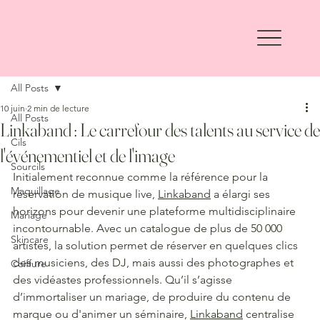
All Posts
10 juin
2 min de lecture
All Posts
Linkaband : Le carrefour des talents au service de
Cils
l'événementiel et de l'image
Sourcils
Initialement reconnue comme la référence pour la 
Maquillage
réservation de musique live, 
Linkaband
 a élargi ses 
horizons pour devenir une plateforme multidisciplinaire 
Mariage
incontournable. Avec un catalogue de plus de 50 000 
Skincare
artistes, la solution permet de réserver en quelques clics 
des musiciens, des DJ, mais aussi des photographes et 
Coiffure
des vidéastes professionnels. Qu’il s’agisse 
d’immortaliser un mariage, de produire du contenu de 
marque ou d'animer un séminaire, 
Linkaband
 centralise 