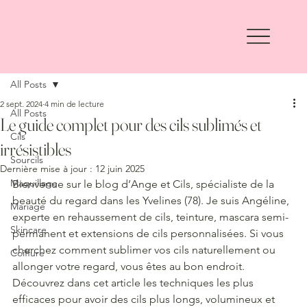
All Posts
2 sept. 2024
4 min de lecture
All Posts
Le guide complet pour des cils sublimés et
Cils
irrésistibles
Sourcils
Dernière mise à jour :
12 juin 2025
Maquillage
Bienvenue sur le blog d’Ange et Cils, spécialiste de la 
beauté du regard dans les Yvelines (78). Je suis Angéline, 
Mariage
experte en rehaussement de cils, teinture, mascara semi-
Skincare
permanent et extensions de cils personnalisées. Si vous 
cherchez comment sublimer vos cils naturellement ou 
Coiffure
allonger votre regard, vous êtes au bon endroit. 
Découvrez dans cet article les techniques les plus 
efficaces pour avoir des cils plus longs, volumineux et 