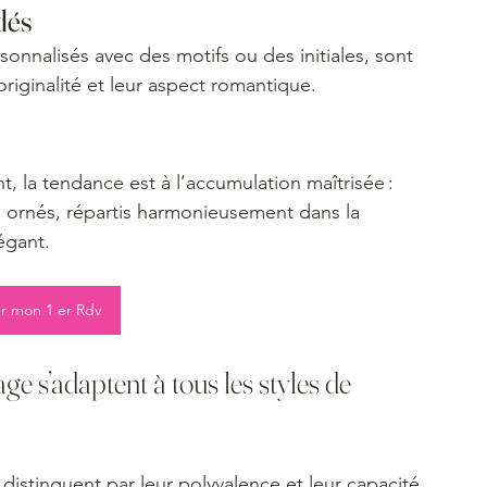
dés
riginalité et leur aspect romantique.
, la tendance est à l’accumulation maîtrisée : 
ps ornés, répartis harmonieusement dans la 
égant.
r mon 1 er Rdv
e s’adaptent à tous les styles de 
distinguent par leur polyvalence et leur capacité 