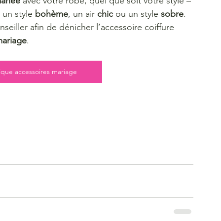
mariée
 avec votre robe, quel que soit votre style – 
, un style 
bohème
, un air 
chic
 ou un style 
sobre
. 
seiller afin de dénicher l’accessoire coiffure 
ariage
.
tique accessoires mariage