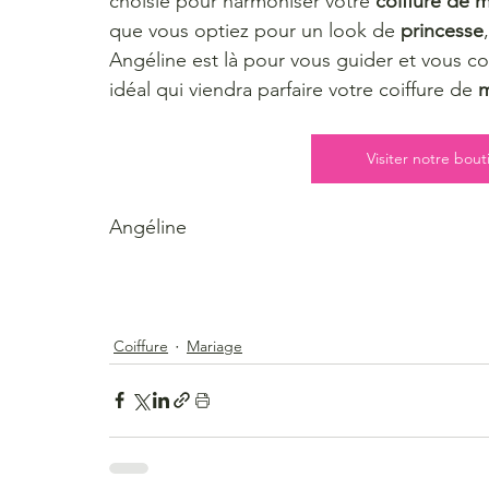
choisie pour harmoniser votre 
coiffure de 
que vous optiez pour un look de 
princesse
Angéline est là pour vous guider et vous con
idéal qui viendra parfaire votre coiffure de 
m
Visiter notre bou
Angéline
Coiffure
Mariage